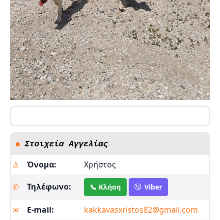
Στοιχεία Αγγελίας
♙
Όνομα:
Χρήστος
✆
Τηλέφωνο:
📞 Κλήση
Viber
✉︎
E-mail:
kakkavasxristos82@gmail.com