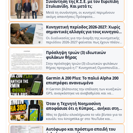
Συνάντηση της Κ.Σ.Ε. με τον Ευριπίδη
Στυλιανίδη. Και μετά τι;
Μετά τη συνάντηση, οι κυνηγοί περιμένουν
ακόμη απαντήσεις Πρόσφατα
πραγματοποιήθηκε συνάντηση της Κυνηγετικής
Συνομοσπο…
Κυνηγετική περίοδος 2026-2027: Χωρίς
σημαντικές αλλαγές για τους κυνηγούς
– Νέα κατανομή στα τέλη των αδειών
Οι διαδικασίες για την έναρξη της κυνηγετικής
θήρας
περιόδου 2026-2027 φαίνεται πως έχουν πλέον
ολοκληρωθεί σε επίπεδο υπουργ…
Πρόσληψη τριών (3) ιδιωτικών
φυλάκων θήρας
Στην πρόσληψη τριών (3) ιδιωτικών φυλάκων
θήρας προχωρά η Γ' Κυνηγετική Ομοσπονδία
Πελοποννήσου (Γ' Κ.Ο.Π.) , με στόχο …
Garmin A 200 Plus: Το παλιό Alpha 200
επιστρέφει ανανεωμένο
Η Garmin βλέποντας την επέλαση των κινεζικών
GPS, αναγκάστηκε να αναβαθμίσει και να
επανακυκλοφορήσει το παλιό A200 Η G…
Όταν η Τεχνητή Νοημοσύνη
αποφάσισε ότι η Κύπρος… ανήκει στην
Τουρκία!
Χθες το βράδυ ολοκλήρωσα το νέο βίντεο για το
κανάλι του kinigetika.gr στο YouTube και
έφτιαξα τη μικρογραφία του, δηλα…
Αυτόφωρο και πρόστιμο επειδή του