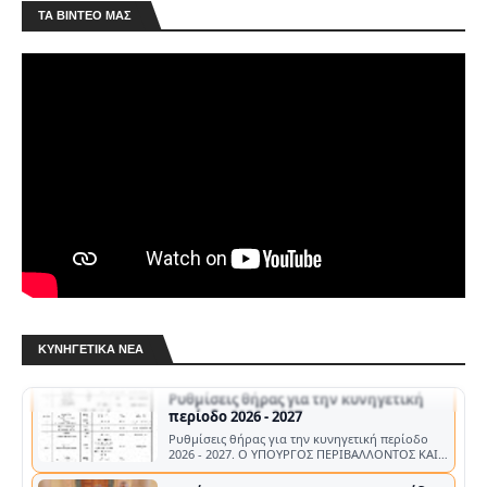
ΤΑ ΒΊΝΤΕΟ ΜΑΣ
Κ.Σ.Ε.: Μήνυμα Αραμπατζή για τη νέα
κυνηγετική περίοδο
Ενόψει της έναρξης της κυνηγετικής περιόδου
2026-2027, ο Πρόεδρος της Κυνηγετικής
Συνομοσπονδίας Ελλάδος (ΚΣΕ), …
Άδειες θήρας 2026-2027: Τι αλλάζει στις
τιμές
Αμετάβλητα παραμένουν τα τέλη έκδοσης των
ΚΥΝΗΓΕΤΙΚΆ ΝΈΑ
αδειών θήρας, καθώς και η ετήσια συνδρομή
των κυνηγών στους αναγνωρισμένους Κ…
Ρυθμίσεις θήρας για την κυνηγετική
περίοδο 2026 - 2027
Ρυθμίσεις θήρας για την κυνηγετική περίοδο
2026 - 2027. Ο ΥΠΟΥΡΓΟΣ ΠΕΡΙΒΑΛΛΟΝΤΟΣ ΚΑΙ
ΕΝΕΡΓΕΙΑΣ Α. ΔΙΑΡΚΕΙΑ ΚΥΝΗΓΕΤΙΚΗΣ …