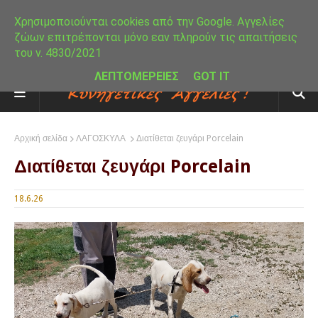
Χρησιμοποιούνται cookies από την Google. Αγγελίες
ζώων επιτρέπονται μόνο εαν πληρούν τις απαιτήσεις
του ν. 4830/2021
ΛΕΠΤΟΜΕΡΕΙΕΣ
GOT IT
Αρχική σελίδα
ΛΑΓΟΣΚΥΛΑ
Διατίθεται ζευγάρι Porcelain
Διατίθεται ζευγάρι Porcelain
18.6.26