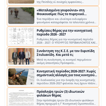
της Πεντέλης οι συνεχείς εμφανίσεις
αγριογούρουνων μέσα σε κατοικημένες περιο…
«Μεταλαγμένα γουρούνια» στη
Φουκουσίμα: Πώς το πυρηνικό
ατύχημα δημιούργησε έναν νέο
Ένα παράξενο και ιδιαίτερα ενδιαφέρον
υβριδικό πληθυσμό αγριόχοιρων
φαινόμενο καταγράφεται τα τελευταία χρόνια
γύρω από τη Φουκουσίμα στην Ιαπωνία, ό…
Ρυθμίσεις θήρας για την κυνηγετική
περίοδο 2026 - 2027
Ρυθμίσεις θήρας για την κυνηγετική περίοδο
2026 - 2027. Ο ΥΠΟΥΡΓΟΣ ΠΕΡΙΒΑΛΛΟΝΤΟΣ ΚΑΙ
ΕΝΕΡΓΕΙΑΣ Α. ΔΙΑΡΚΕΙΑ ΚΥΝΗΓΕΤΙΚΗΣ …
Συνάντηση της Κ.Σ.Ε. με τον Ευριπίδη
Στυλιανίδη. Και μετά τι;
Μετά τη συνάντηση, οι κυνηγοί περιμένουν
ακόμη απαντήσεις Πρόσφατα
πραγματοποιήθηκε συνάντηση της Κυνηγετικής
Συνομοσπο…
Κυνηγετική περίοδος 2026-2027: Χωρίς
σημαντικές αλλαγές για τους κυνηγούς
– Νέα κατανομή στα τέλη των αδειών
Οι διαδικασίες για την έναρξη της κυνηγετικής
θήρας
περιόδου 2026-2027 φαίνεται πως έχουν πλέον
ολοκληρωθεί σε επίπεδο υπουργ…
Πρόσληψη τριών (3) ιδιωτικών
φυλάκων θήρας
Στην πρόσληψη τριών (3) ιδιωτικών φυλάκων
θήρας προχωρά η Γ' Κυνηγετική Ομοσπονδία