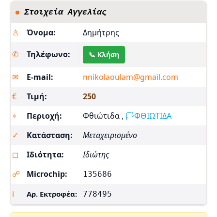
Στοιχεία Αγγελίας
♙
Όνομα:
Δημήτρης
✆
Τηλέφωνο:
📞 Κλήση
✉︎
E-mail:
nnikolaoulam@gmail.com
€
Τιμή:
250
⌖
Περιοχή:
Φθιώτιδα ,
🏳️ΦΘΙΩΤΙΔΑ
✓
Κατάσταση:
Μεταχειρισμένο
◻
Ιδιότητα:
Ιδιώτης
☍
Microchip:
135686
ℹ
Αρ. Εκτροφέα:
778495