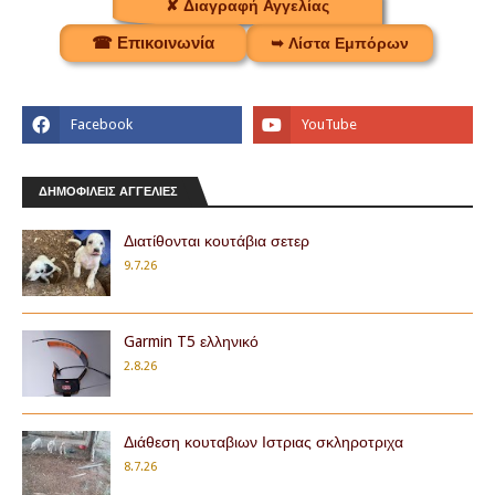
✘ Διαγραφή Αγγελίας
☎ Επικοινωνία
➥ Λίστα Εμπόρων
ΔΗΜΟΦΙΛΕΙΣ ΑΓΓΕΛΙΕΣ
Διατίθονται κουτάβια σετερ
9.7.26
Garmin T5 ελληνικό
2.8.26
Διάθεση κουταβιων Ιστριας σκληροτριχα
8.7.26