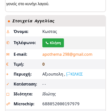
γονείς στο κυνήγι λαγού.
Στοιχεία Αγγελίας
♙
Όνομα:
Κωστας
✆
Τηλέφωνο:
📞 Κλήση
✉︎
E-mail:
apothema 298@gmail.com
€
Τιμή:
0
⌖
Περιοχή:
Αξιουπολη ,
🏳️ΚΙΛΚΙΣ
✓
Κατάσταση:
- -
◻
Ιδιότητα:
Ιδιώτης
☍
Microchip:
688052000197979