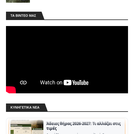
ΤΑ ΒΊΝΤΕΟ ΜΑΣ
Κ.Σ.Ε.: Μήνυμα Αραμπατζή για τη νέα
κυνηγετική περίοδο
Ενόψει της έναρξης της κυνηγετικής περιόδου
2026-2027, ο Πρόεδρος της Κυνηγετικής
Συνομοσπονδίας Ελλάδος (ΚΣΕ), …
Άδειες θήρας 2026-2027: Τι αλλάζει στις
τιμές
Αμετάβλητα παραμένουν τα τέλη έκδοσης των
ΚΥΝΗΓΕΤΙΚΆ ΝΈΑ
αδειών θήρας, καθώς και η ετήσια συνδρομή
των κυνηγών στους αναγνωρισμένους Κ…
Ρυθμίσεις θήρας για την κυνηγετική
περίοδο 2026 - 2027
Ρυθμίσεις θήρας για την κυνηγετική περίοδο