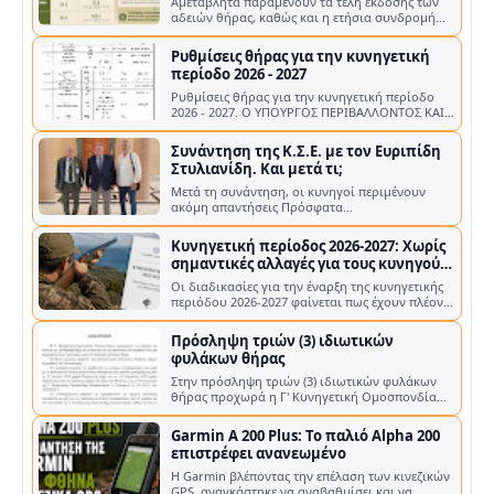
2026 - 2027. Ο ΥΠΟΥΡΓΟΣ ΠΕΡΙΒΑΛΛΟΝΤΟΣ ΚΑΙ
ΕΝΕΡΓΕΙΑΣ Α. ΔΙΑΡΚΕΙΑ ΚΥΝΗΓΕΤΙΚΗΣ …
Συνάντηση της Κ.Σ.Ε. με τον Ευριπίδη
Στυλιανίδη. Και μετά τι;
Μετά τη συνάντηση, οι κυνηγοί περιμένουν
ακόμη απαντήσεις Πρόσφατα
πραγματοποιήθηκε συνάντηση της Κυνηγετικής
Συνομοσπο…
Κυνηγετική περίοδος 2026-2027: Χωρίς
σημαντικές αλλαγές για τους κυνηγούς
– Νέα κατανομή στα τέλη των αδειών
Οι διαδικασίες για την έναρξη της κυνηγετικής
θήρας
περιόδου 2026-2027 φαίνεται πως έχουν πλέον
ολοκληρωθεί σε επίπεδο υπουργ…
Πρόσληψη τριών (3) ιδιωτικών
φυλάκων θήρας
Στην πρόσληψη τριών (3) ιδιωτικών φυλάκων
θήρας προχωρά η Γ' Κυνηγετική Ομοσπονδία
Πελοποννήσου (Γ' Κ.Ο.Π.) , με στόχο …
Garmin A 200 Plus: Το παλιό Alpha 200
επιστρέφει ανανεωμένο
Η Garmin βλέποντας την επέλαση των κινεζικών
GPS, αναγκάστηκε να αναβαθμίσει και να
επανακυκλοφορήσει το παλιό A200 Η G…
Όταν η Τεχνητή Νοημοσύνη
αποφάσισε ότι η Κύπρος… ανήκει στην
Τουρκία!
Χθες το βράδυ ολοκλήρωσα το νέο βίντεο για το
κανάλι του kinigetika.gr στο YouTube και