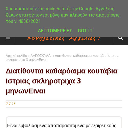
Χρησιμοποιούνται cookies από την Google. Αγγελίες
ζώων επιτρέπονται μόνο εαν πληρούν τις απαιτήσεις
του ν. 4830/2021
ΛΕΠΤΟΜΕΡΕΙΕΣ
GOT IT
Αρχική σελίδα
ΛΑΓΟΣΚΥΛΑ
Διατίθονται καθαρόαιμα κουτάβια Ιστριας
σκληροτριχα 3 μηνωνΕιναι
Διατίθονται καθαρόαιμα κουτάβια
Ιστριας σκληροτριχα 3
μηνωνΕιναι
7.7.26
Είναι εμβολιασμενα,αποπαρασιτομενα με εξαιρετικούς