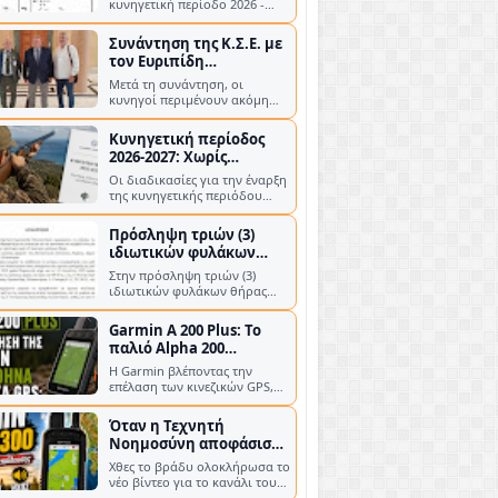
απαντήσεις Πρόσφατα
πραγματοποιήθηκε
Κυνηγετική περίοδος
συνάντηση της Κυνηγετικής
2026-2027: Χωρίς
Συνομοσπο…
σημαντικές αλλαγές για
Οι διαδικασίες για την έναρξη
τους κυνηγούς – Νέα
της κυνηγετικής περιόδου
κατανομή στα τέλη των
2026-2027 φαίνεται πως έχουν
αδειών θήρας
πλέον ολοκληρωθεί σε
Πρόσληψη τριών (3)
επίπεδο υπουργ…
ιδιωτικών φυλάκων
θήρας
Στην πρόσληψη τριών (3)
ιδιωτικών φυλάκων θήρας
προχωρά η Γ' Κυνηγετική
Ομοσπονδία Πελοποννήσου
Garmin A 200 Plus: Το
(Γ' Κ.Ο.Π.) , με στόχο …
παλιό Alpha 200
επιστρέφει ανανεωμένο
Η Garmin βλέποντας την
επέλαση των κινεζικών GPS,
αναγκάστηκε να αναβαθμίσει
και να επανακυκλοφορήσει το
Όταν η Τεχνητή
παλιό A200 Η G…
Νοημοσύνη αποφάσισε
ότι η Κύπρος… ανήκει
Χθες το βράδυ ολοκλήρωσα το
στην Τουρκία!
νέο βίντεο για το κανάλι του
kinigetika.gr στο YouTube και
έφτιαξα τη μικρογραφία του,
Αυτόφωρο και πρόστιμο
δηλα…
επειδή του έκλεψαν τον
σκύλο
Μια ιδιαίτερα ασυνήθιστη
υπόθεση καταγγέλλει
ιδιοκτήτης σκύλου ράτσας