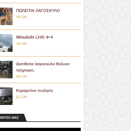
ΠΩΛΕΙΤΑΙ ΛΑΓΟΣΚΥΛΟ
10.7.26
Mitsubishi L300 4×4
14.7.26
Διατιθεται λαγοσκυλο θηλυκο
τριχρωμο,
28.7.26
Καραμπίνα πωληση
22.7.26
ΒΊΝΤΕΟ ΜΑΣ