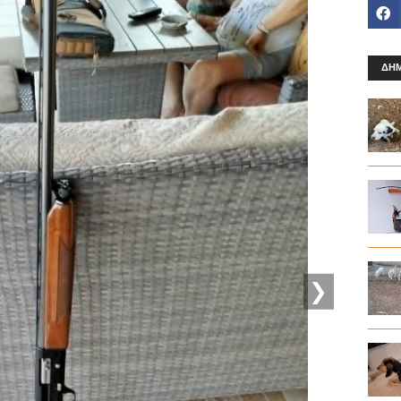
ΔΗΜ
❯