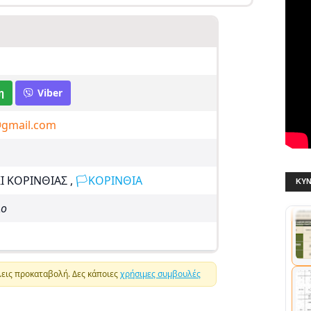
η
Viber
@gmail.com
Ι ΚΟΡΙΝΘΙΑΣ ,
🏳️ΚΟΡΙΝΘΙΑ
ΚΥΝ
ιο
εις προκαταβολή. Δες κάποιες
χρήσιμες συμβουλές