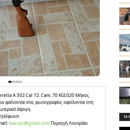
retta A 302 Cal 12. Cam. 70 KGI.020 Μήκος
υ φαίνονται στις φωτογραφίες οφείλονται στη
σωτερικά άψογη.
 τηλέφωνο
ΤΑ 
mail:
bas.oyz@gmail.com
Περιοχή Λουτράκι