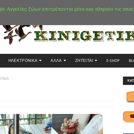
gle. Αγγελίες ζώων επιτρέπονται μόνο εαν πληρούν τις απαι
ΗΛΕΚΤΡΟΝΙΚΑ
ΑΛΛΑ
ΖΗΤΕΙΤΑΙ
E-SHOP
BL
ΜΠΙΝΑ
ΚΑΤ
☎