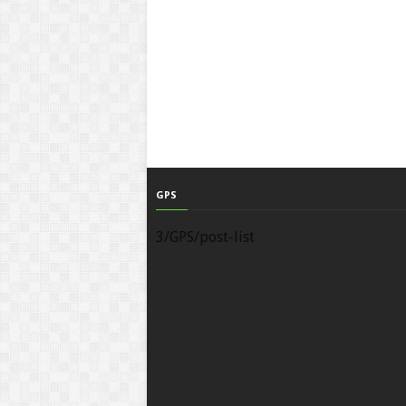
GPS
3/GPS/post-list