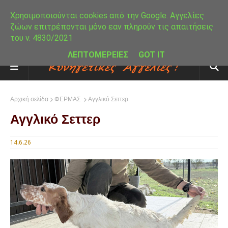
Χρησιμοποιούνται cookies από την Google. Αγγελίες
ζώων επιτρέπονται μόνο εαν πληρούν τις απαιτήσεις
του ν. 4830/2021
ΛΕΠΤΟΜΕΡΕΙΕΣ
GOT IT
Αρχική σελίδα
ΦΕΡΜΑΣ
Αγγλικό Σεττερ
Αγγλικό Σεττερ
14.6.26