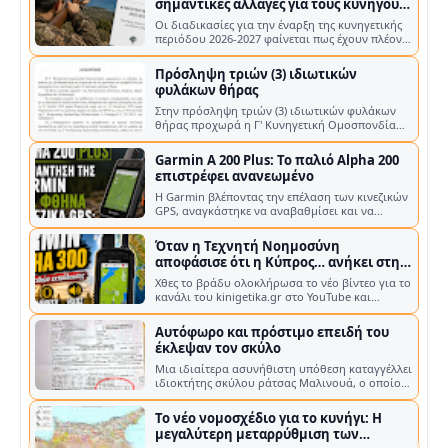
Στην πρόσληψη τριών (3) ιδιωτικών φυλάκων
θήρας προχωρά η Γ' Κυνηγετική Ομοσπονδία
Πελοποννήσου (Γ' Κ.Ο.Π.) , με στόχο …
Garmin A 200 Plus: Το παλιό Alpha 200
επιστρέφει ανανεωμένο
Η Garmin βλέποντας την επέλαση των κινεζικών
GPS, αναγκάστηκε να αναβαθμίσει και να
επανακυκλοφορήσει το παλιό A200 Η G…
Όταν η Τεχνητή Νοημοσύνη
αποφάσισε ότι η Κύπρος… ανήκει στην
Τουρκία!
Χθες το βράδυ ολοκλήρωσα το νέο βίντεο για το
κανάλι του kinigetika.gr στο YouTube και
έφτιαξα τη μικρογραφία του, δηλα…
Αυτόφωρο και πρόστιμο επειδή του
έκλεψαν τον σκύλο
Μια ιδιαίτερα ασυνήθιστη υπόθεση καταγγέλλει
ιδιοκτήτης σκύλου ράτσας Μαλινουά, ο οποίος
βρέθηκε αντιμέτωπος με τη διαδ…
Το νέο νομοσχέδιο για το κυνήγι: Η
μεγαλύτερη μεταρρύθμιση των
τελευταίων ετών στην Κύπρο
Μετά από τέσσερα χρόνια συνεχών
διαβουλεύσεων, επεξεργασίας και
αλλεπάλληλων τροποποιήσεων, το νέο
τροποποιητικό νομοσχ…
Κυνηγοί Ηλείας και Μεσσηνίας ζητούν
άρση απαγόρευσης κυνηγιού στον
Κυπαρισσιακό κόλπο
Με κοινή τους παρέμβαση, οι Κυνηγετικοί