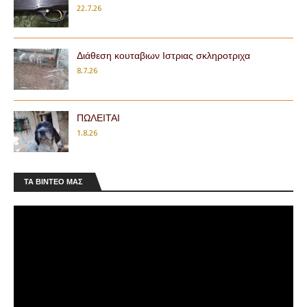
22.7.26
Διάθεση κουταβιων Ιστριας σκληροτριχα
8.7.26
ΠΩΛΕΙΤΑΙ
1.8.26
ΤΑ ΒΊΝΤΕΟ ΜΑΣ
Κ.Σ.Ε.: Μήνυμα Αραμπατζή για τη νέα