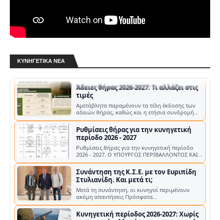
κυνηγετική περίοδο
Ενόψει της έναρξης της κυνηγετικής περιόδου
2026-2027, ο Πρόεδρος της Κυνηγετικής
Συνομοσπονδίας Ελλάδος (ΚΣΕ), …
Άδειες θήρας 2026-2027: Τι αλλάζει στις
τιμές
Αμετάβλητα παραμένουν τα τέλη έκδοσης των
ΚΥΝΗΓΕΤΙΚΆ ΝΈΑ
αδειών θήρας, καθώς και η ετήσια συνδρομή
των κυνηγών στους αναγνωρισμένους Κ…
Ρυθμίσεις θήρας για την κυνηγετική
περίοδο 2026 - 2027
Ρυθμίσεις θήρας για την κυνηγετική περίοδο
2026 - 2027. Ο ΥΠΟΥΡΓΟΣ ΠΕΡΙΒΑΛΛΟΝΤΟΣ ΚΑΙ
ΕΝΕΡΓΕΙΑΣ Α. ΔΙΑΡΚΕΙΑ ΚΥΝΗΓΕΤΙΚΗΣ …
Συνάντηση της Κ.Σ.Ε. με τον Ευριπίδη
Στυλιανίδη. Και μετά τι;
Μετά τη συνάντηση, οι κυνηγοί περιμένουν
ακόμη απαντήσεις Πρόσφατα
πραγματοποιήθηκε συνάντηση της Κυνηγετικής
Συνομοσπο…
Κυνηγετική περίοδος 2026-2027: Χωρίς
σημαντικές αλλαγές για τους κυνηγούς
– Νέα κατανομή στα τέλη των αδειών
Οι διαδικασίες για την έναρξη της κυνηγετικής
θήρας
περιόδου 2026-2027 φαίνεται πως έχουν πλέον
ολοκληρωθεί σε επίπεδο υπουργ…
Πρόσληψη τριών (3) ιδιωτικών
φυλάκων θήρας