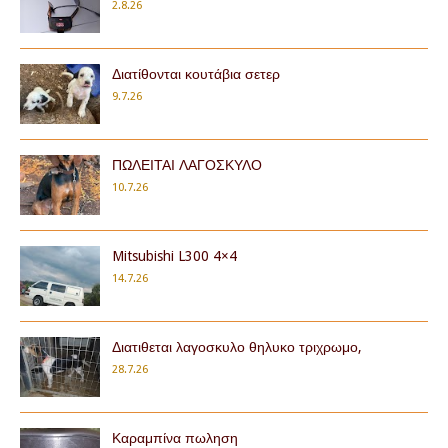
2.8.26
Διατίθονται κουτάβια σετερ
9.7.26
ΠΩΛΕΙΤΑΙ ΛΑΓΟΣΚΥΛΟ
10.7.26
Mitsubishi L300 4×4
14.7.26
Διατιθεται λαγοσκυλο θηλυκο τριχρωμο,
28.7.26
Καραμπίνα πωληση