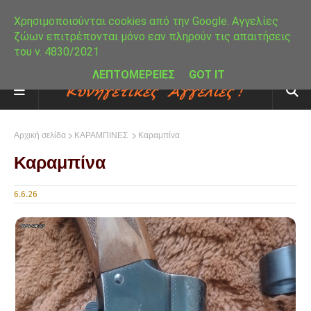
Χρησιμοποιούνται cookies από την Google. Αγγελίες
ζώων επιτρέπονται μόνο εαν πληρούν τις απαιτήσεις
του ν. 4830/2021
ΛΕΠΤΟΜΕΡΕΙΕΣ
GOT IT
Αρχική σελίδα
ΚΑΡΑΜΠΙΝΕΣ
Καραμπίνα
Καραμπίνα
6.6.26