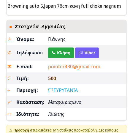
Browning auto 5.Japan 76cm κανη full choke nagnum
Στοιχεία Αγγελίας
♙
Όνομα:
Γιάννης
✆
Τηλέφωνο:
📞 Κλήση
Viber
✉︎
E-mail:
pointer430@gmail.com
€
Τιμή:
500
⌖
Περιοχή:
🏳️ΕΥΡΥΤΑΝΙΑ
✓
Κατάσταση:
Μεταχειρισμένο
◻
Ιδιότητα:
Ιδιώτης
⚠
Προσοχή στις απάτες!
Μη στείλεις προκαταβολή. Δες κάποιες