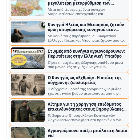
μεγαλύτερη μεταρρύθμιση των
τελευταίων ετών στην Κύπρο
Μετά από τέσσερα χρόνια συνεχών
διαβουλεύσεων, επεξεργασίας και
αλλεπάλληλων τροποποιήσεων, το νέο
τροποποιητικό νομοσχ…
Κυνηγοί Ηλείας και Μεσσηνίας ζητούν
άρση απαγόρευσης κυνηγιού στον
Κυπαρισσιακό κόλπο
Με κοινή τους παρέμβαση, οι Κυνηγετικοί
Σύλλογοι Ηλείας και Μεσσηνίας ζητούν από το
Υπουργείο Περιβάλλοντος και Ενέργει…
Στιγμές από κυνήγια αγριογούρουνων:
Περιπέτειες στην Ελληνική Ύπαιθρο
Ζήστε τη μαγεία της ελληνικής υπαίθρου μέσα
από μοναδικές στιγμές κυνηγετικών
εξορμήσεων. Η Ελλάδα, με την πλούσι…
Ο Κυνηγός ως «Εχθρός»: Η απάτη της
σύγχρονης ζωολατρείας
Η σύγχρονη μορφή της λεγόμενης ζωοφιλίας
έχει σε μεγάλο βαθμό μετατοπιστεί από την
απλή αγάπη προς τα ζώα σε κάτι βαθύτ…
Αίτημα για τη χορήγηση επιδόματος
επικινδυνότητας στους Θηροφύλακες
των Κυνηγετικών Οργανώσεων
Το Σωματείο Θηροφυλάκων Κυνηγετικών
Οργανώσεων επαναφέρει στο προσκήνιο ένα
ζήτημα που αφορά άμεσα τους ανθρώπους που
β…
Αγριογούρουνο παίζει μπάλα στη Λαμία
vid