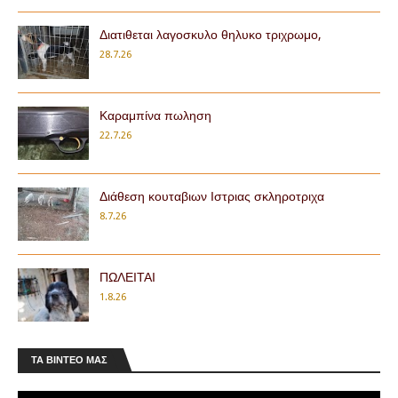
Διατιθεται λαγοσκυλο θηλυκο τριχρωμο,
28.7.26
Κ.Σ.Ε.: Μήνυμα Αραμπατζή για τη νέα
Καραμπίνα πωληση
κυνηγετική περίοδο
Ενόψει της έναρξης της κυνηγετικής περιόδου
22.7.26
2026-2027, ο Πρόεδρος της Κυνηγετικής
Συνομοσπονδίας Ελλάδος (ΚΣΕ), …
Άδειες θήρας 2026-2027: Τι αλλάζει στις
τιμές
Διάθεση κουταβιων Ιστριας σκληροτριχα
Αμετάβλητα παραμένουν τα τέλη έκδοσης των
8.7.26
αδειών θήρας, καθώς και η ετήσια συνδρομή
των κυνηγών στους αναγνωρισμένους Κ…
Ρυθμίσεις θήρας για την κυνηγετική
περίοδο 2026 - 2027
ΠΩΛΕΙΤΑΙ
Ρυθμίσεις θήρας για την κυνηγετική περίοδο
1.8.26
2026 - 2027. Ο ΥΠΟΥΡΓΟΣ ΠΕΡΙΒΑΛΛΟΝΤΟΣ ΚΑΙ
ΕΝΕΡΓΕΙΑΣ Α. ΔΙΑΡΚΕΙΑ ΚΥΝΗΓΕΤΙΚΗΣ …
Συνάντηση της Κ.Σ.Ε. με τον Ευριπίδη
Στυλιανίδη. Και μετά τι;
ΤΑ ΒΊΝΤΕΟ ΜΑΣ
Μετά τη συνάντηση, οι κυνηγοί περιμένουν
ακόμη απαντήσεις Πρόσφατα
πραγματοποιήθηκε συνάντηση της Κυνηγετικής