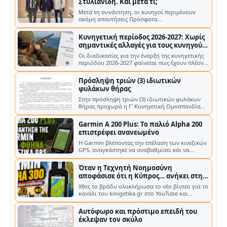
– Νέα κατανομή στα τέλη των αδειών
Οι διαδικασίες για την έναρξη της κυνηγετικής
θήρας
περιόδου 2026-2027 φαίνεται πως έχουν πλέον
ολοκληρωθεί σε επίπεδο υπουργ…
Πρόσληψη τριών (3) ιδιωτικών
φυλάκων θήρας
Στην πρόσληψη τριών (3) ιδιωτικών φυλάκων
θήρας προχωρά η Γ' Κυνηγετική Ομοσπονδία
Πελοποννήσου (Γ' Κ.Ο.Π.) , με στόχο …
Garmin A 200 Plus: Το παλιό Alpha 200
επιστρέφει ανανεωμένο
Η Garmin βλέποντας την επέλαση των κινεζικών
GPS, αναγκάστηκε να αναβαθμίσει και να
επανακυκλοφορήσει το παλιό A200 Η G…
Όταν η Τεχνητή Νοημοσύνη
αποφάσισε ότι η Κύπρος… ανήκει στην
Τουρκία!
Χθες το βράδυ ολοκλήρωσα το νέο βίντεο για το
κανάλι του kinigetika.gr στο YouTube και
έφτιαξα τη μικρογραφία του, δηλα…
Αυτόφωρο και πρόστιμο επειδή του
έκλεψαν τον σκύλο
Μια ιδιαίτερα ασυνήθιστη υπόθεση καταγγέλλει
ιδιοκτήτης σκύλου ράτσας Μαλινουά, ο οποίος
βρέθηκε αντιμέτωπος με τη διαδ…
Το νέο νομοσχέδιο για το κυνήγι: Η
μεγαλύτερη μεταρρύθμιση των
τελευταίων ετών στην Κύπρο
Μετά από τέσσερα χρόνια συνεχών