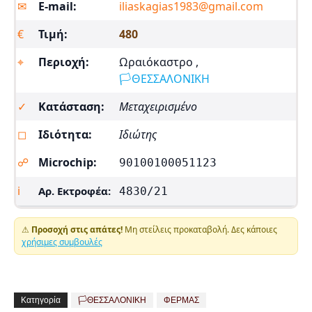
✉︎
E-mail:
iliaskagias1983@gmail.com
€
Τιμή:
480
⌖
Περιοχή:
Ωραιόκαστρο ,
🏳️ΘΕΣΣΑΛΟΝΙΚΗ
✓
Κατάσταση:
Μεταχειρισμένο
◻
Ιδιότητα:
Ιδιώτης
☍
Microchip:
90100100051123
ℹ
Αρ. Εκτροφέα:
4830/21
⚠
Προσοχή στις απάτες!
Μη στείλεις προκαταβολή. Δες κάποιες
χρήσιμες συμβουλές
Κατηγορία
🏳️ΘΕΣΣΑΛΟΝΙΚΗ
ΦΕΡΜΑΣ