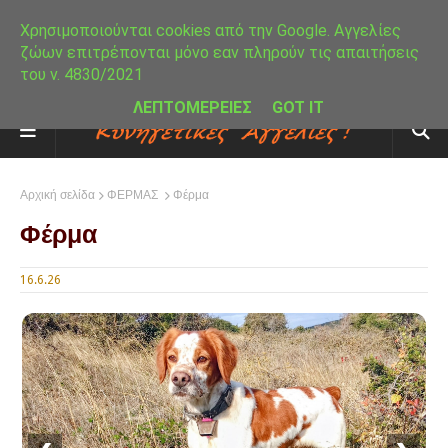
Χρησιμοποιούνται cookies από την Google. Αγγελίες
ζώων επιτρέπονται μόνο εαν πληρούν τις απαιτήσεις
του ν. 4830/2021
ΛΕΠΤΟΜΕΡΕΙΕΣ
GOT IT
Αρχική σελίδα
ΦΕΡΜΑΣ
Φέρμα
Φέρμα
16.6.26