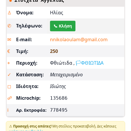
Στοιχεία Αγγελίας
♙
Όνομα:
Ηλίας
✆
Τηλέφωνο:
📞 Κλήση
✉︎
E-mail:
nnikolaoulam@gmail.com
€
Τιμή:
250
⌖
Περιοχή:
Φθιώτιδα ,
🏳️ΦΘΙΩΤΙΔΑ
✓
Κατάσταση:
Μεταχειρισμένο
◻
Ιδιότητα:
Ιδιώτης
☍
Microchip:
135686
ℹ
Αρ. Εκτροφέα:
778495
⚠
Προσοχή στις απάτες!
Μη στείλεις προκαταβολή. Δες κάποιες