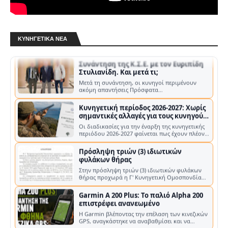
αδειών θήρας, καθώς και η ετήσια συνδρομή
των κυνηγών στους αναγνωρισμένους Κ…
Ρυθμίσεις θήρας για την κυνηγετική
περίοδο 2026 - 2027
Ρυθμίσεις θήρας για την κυνηγετική περίοδο
ΚΥΝΗΓΕΤΙΚΆ ΝΈΑ
2026 - 2027. Ο ΥΠΟΥΡΓΟΣ ΠΕΡΙΒΑΛΛΟΝΤΟΣ ΚΑΙ
ΕΝΕΡΓΕΙΑΣ Α. ΔΙΑΡΚΕΙΑ ΚΥΝΗΓΕΤΙΚΗΣ …
Συνάντηση της Κ.Σ.Ε. με τον Ευριπίδη
Στυλιανίδη. Και μετά τι;
Μετά τη συνάντηση, οι κυνηγοί περιμένουν
ακόμη απαντήσεις Πρόσφατα
πραγματοποιήθηκε συνάντηση της Κυνηγετικής
Συνομοσπο…
Κυνηγετική περίοδος 2026-2027: Χωρίς
σημαντικές αλλαγές για τους κυνηγούς
– Νέα κατανομή στα τέλη των αδειών
Οι διαδικασίες για την έναρξη της κυνηγετικής
θήρας
περιόδου 2026-2027 φαίνεται πως έχουν πλέον
ολοκληρωθεί σε επίπεδο υπουργ…
Πρόσληψη τριών (3) ιδιωτικών
φυλάκων θήρας
Στην πρόσληψη τριών (3) ιδιωτικών φυλάκων
θήρας προχωρά η Γ' Κυνηγετική Ομοσπονδία
Πελοποννήσου (Γ' Κ.Ο.Π.) , με στόχο …
Garmin A 200 Plus: Το παλιό Alpha 200
επιστρέφει ανανεωμένο
Η Garmin βλέποντας την επέλαση των κινεζικών
GPS, αναγκάστηκε να αναβαθμίσει και να
επανακυκλοφορήσει το παλιό A200 Η G…