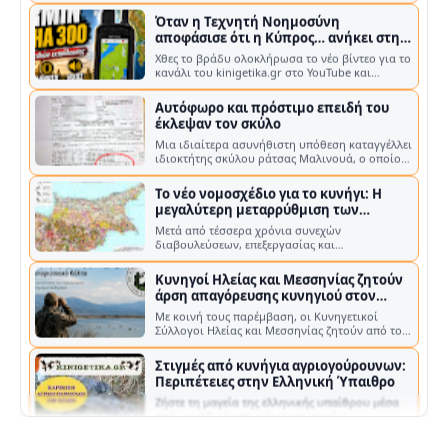
Όταν η Τεχνητή Νοημοσύνη
αποφάσισε ότι η Κύπρος… ανήκει στην
Τουρκία!
Χθες το βράδυ ολοκλήρωσα το νέο βίντεο για το
κανάλι του kinigetika.gr στο YouTube και
έφτιαξα τη μικρογραφία του, δηλα…
Αυτόφωρο και πρόστιμο επειδή του
έκλεψαν τον σκύλο
Μια ιδιαίτερα ασυνήθιστη υπόθεση καταγγέλλει
ιδιοκτήτης σκύλου ράτσας Μαλινουά, ο οποίος
βρέθηκε αντιμέτωπος με τη διαδ…
Το νέο νομοσχέδιο για το κυνήγι: Η
μεγαλύτερη μεταρρύθμιση των
τελευταίων ετών στην Κύπρο
Μετά από τέσσερα χρόνια συνεχών
διαβουλεύσεων, επεξεργασίας και
αλλεπάλληλων τροποποιήσεων, το νέο
τροποποιητικό νομοσχ…
Κυνηγοί Ηλείας και Μεσσηνίας ζητούν
άρση απαγόρευσης κυνηγιού στον
Κυπαρισσιακό κόλπο
Με κοινή τους παρέμβαση, οι Κυνηγετικοί
Σύλλογοι Ηλείας και Μεσσηνίας ζητούν από το
Υπουργείο Περιβάλλοντος και Ενέργει…
Στιγμές από κυνήγια αγριογούρουνων:
Περιπέτειες στην Ελληνική Ύπαιθρο
Ζήστε τη μαγεία της ελληνικής υπαίθρου μέσα
από μοναδικές στιγμές κυνηγετικών
εξορμήσεων. Η Ελλάδα, με την πλούσι…
Ο Κυνηγός ως «Εχθρός»: Η απάτη της