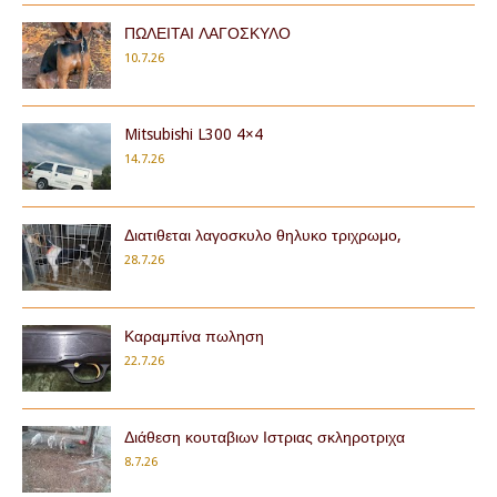
ΠΩΛΕΙΤΑΙ ΛΑΓΟΣΚΥΛΟ
10.7.26
Mitsubishi L300 4×4
14.7.26
Διατιθεται λαγοσκυλο θηλυκο τριχρωμο,
28.7.26
Καραμπίνα πωληση
22.7.26
Διάθεση κουταβιων Ιστριας σκληροτριχα
8.7.26