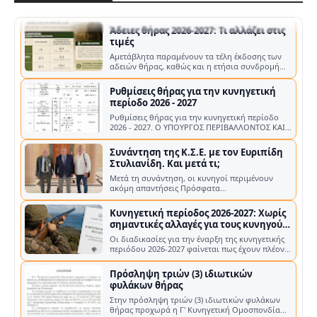
Συνομοσπονδίας Ελλάδος (ΚΣΕ), …
Άδειες θήρας 2026-2027: Τι αλλάζει στις
τιμές
Αμετάβλητα παραμένουν τα τέλη έκδοσης των
αδειών θήρας, καθώς και η ετήσια συνδρομή
των κυνηγών στους αναγνωρισμένους Κ…
Ρυθμίσεις θήρας για την κυνηγετική
περίοδο 2026 - 2027
Ρυθμίσεις θήρας για την κυνηγετική περίοδο
2026 - 2027. Ο ΥΠΟΥΡΓΟΣ ΠΕΡΙΒΑΛΛΟΝΤΟΣ ΚΑΙ
ΕΝΕΡΓΕΙΑΣ Α. ΔΙΑΡΚΕΙΑ ΚΥΝΗΓΕΤΙΚΗΣ …
Συνάντηση της Κ.Σ.Ε. με τον Ευριπίδη
Στυλιανίδη. Και μετά τι;
Μετά τη συνάντηση, οι κυνηγοί περιμένουν
ακόμη απαντήσεις Πρόσφατα
πραγματοποιήθηκε συνάντηση της Κυνηγετικής
Συνομοσπο…
Κυνηγετική περίοδος 2026-2027: Χωρίς
σημαντικές αλλαγές για τους κυνηγούς
– Νέα κατανομή στα τέλη των αδειών
Οι διαδικασίες για την έναρξη της κυνηγετικής
θήρας
περιόδου 2026-2027 φαίνεται πως έχουν πλέον
ολοκληρωθεί σε επίπεδο υπουργ…
Πρόσληψη τριών (3) ιδιωτικών
φυλάκων θήρας
Στην πρόσληψη τριών (3) ιδιωτικών φυλάκων
θήρας προχωρά η Γ' Κυνηγετική Ομοσπονδία
Πελοποννήσου (Γ' Κ.Ο.Π.) , με στόχο …