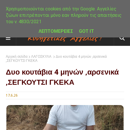
Χρησιμοποιούνται cookies από την Google. Αγγελίες
ζώων επιτρέπονται μόνο εαν πληρούν τις απαιτήσεις
του ν. 4830/2021
ΛΕΠΤΟΜΕΡΕΙΕΣ
GOT IT
Αρχική σελίδα
ΛΑΓΟΣΚΥΛΑ
Δυο κουτάβια 4 μηνών ,αρσενικά
,ΣΕΓΚΟΥΤΣΙ ΓΚΕΚΑ
Δυο κουτάβια 4 μηνών ,αρσενικά
,ΣΕΓΚΟΥΤΣΙ ΓΚΕΚΑ
17.6.26