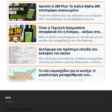
Garmin A 200 Plus: Το παλιό Alpha 200
επιστρέφει ανανεωμένο
Η Garmin βλέποντας την επέλαση των κινεζικών
GPS, αναγκάστηκε να αναβαθμίσει και να
επανακυκλοφορήσει το παλιό A200 Η G…
Όταν η Τεχνητή Νοημοσύνη
αποφάσισε ότι η Κύπρος… ανήκει στην
Τουρκία!
Χθες το βράδυ ολοκλήρωσα το νέο βίντεο για το
κανάλι του kinigetika.gr στο YouTube και
έφτιαξα τη μικρογραφία του, δηλα…
Αυτόφωρο και πρόστιμο επειδή του
έκλεψαν τον σκύλο
Μια ιδιαίτερα ασυνήθιστη υπόθεση καταγγέλλει
ιδιοκτήτης σκύλου ράτσας Μαλινουά, ο οποίος
βρέθηκε αντιμέτωπος με τη διαδ…
Το νέο νομοσχέδιο για το κυνήγι: Η
μεγαλύτερη μεταρρύθμιση των
τελευταίων ετών στην Κύπρο
Μετά από τέσσερα χρόνια συνεχών
διαβουλεύσεων, επεξεργασίας και
αλλεπάλληλων τροποποιήσεων, το νέο
τροποποιητικό νομοσχ…
Κυνηγοί Ηλείας και Μεσσηνίας ζητούν
άρση απαγόρευσης κυνηγιού στον
Κυπαρισσιακό κόλπο
Με κοινή τους παρέμβαση, οι Κυνηγετικοί
GPS
Σύλλογοι Ηλείας και Μεσσηνίας ζητούν από το
Υπουργείο Περιβάλλοντος και Ενέργει…
Στιγμές από κυνήγια αγριογούρουνων:
3/GPS/post-list