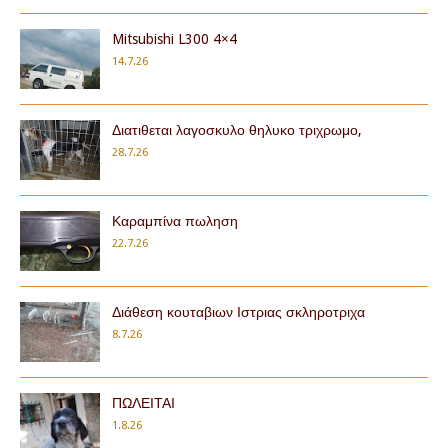
Mitsubishi L300 4×4
14.7.26
Διατιθεται λαγοσκυλο θηλυκο τριχρωμο,
28.7.26
Καραμπίνα πωληση
22.7.26
Διάθεση κουταβιων Ιστριας σκληροτριχα
8.7.26
ΠΩΛΕΙΤΑΙ
1.8.26