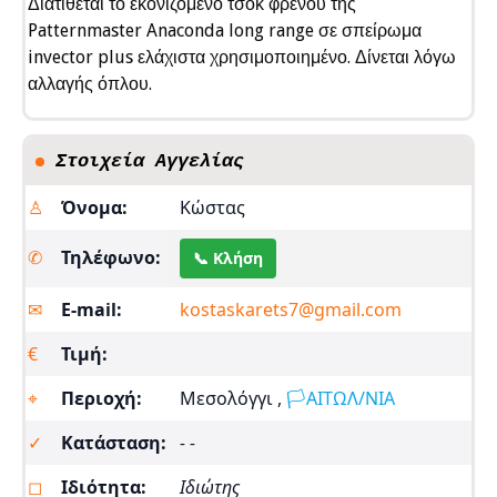
Διατίθεται το εκονιζόμενο τσοκ φρένου της
Patternmaster Anaconda long range σε σπείρωμα
invector plus ελάχιστα χρησιμοποιημένο. Δίνεται λόγω
αλλαγής όπλου.
Στοιχεία Αγγελίας
♙
Όνομα:
Κώστας
✆
Τηλέφωνο:
📞 Κλήση
✉︎
E-mail:
kostaskarets7@gmail.com
€
Τιμή:
⌖
Περιοχή:
Μεσολόγγι ,
🏳️ΑΙΤΩΛ/ΝΙΑ
✓
Κατάσταση:
- -
◻
Ιδιότητα:
Ιδιώτης