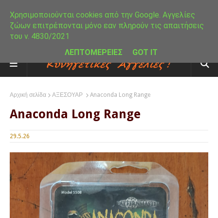
Χρησιμοποιούνται cookies από την Google. Αγγελίες
ζώων επιτρέπονται μόνο εαν πληρούν τις απαιτήσεις
του ν. 4830/2021
ΛΕΠΤΟΜΕΡΕΙΕΣ
GOT IT
Αρχική σελίδα
ΑΞΕΣΟΥΑΡ
Anaconda Long Range
Anaconda Long Range
29.5.26