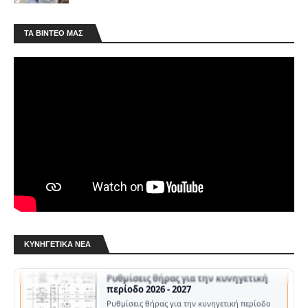
ΤΑ ΒΊΝΤΕΟ ΜΑΣ
Κ.Σ.Ε.: Μήνυμα Αραμπατζή για τη νέα
κυνηγετική περίοδο
Ενόψει της έναρξης της κυνηγετικής περιόδου
2026-2027, ο Πρόεδρος της Κυνηγετικής
Συνομοσπονδίας Ελλάδος (ΚΣΕ), …
Άδειες θήρας 2026-2027: Τι αλλάζει στις
τιμές
Αμετάβλητα παραμένουν τα τέλη έκδοσης των
ΚΥΝΗΓΕΤΙΚΆ ΝΈΑ
αδειών θήρας, καθώς και η ετήσια συνδρομή
των κυνηγών στους αναγνωρισμένους Κ…
Ρυθμίσεις θήρας για την κυνηγετική
περίοδο 2026 - 2027
Ρυθμίσεις θήρας για την κυνηγετική περίοδο