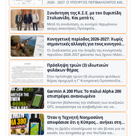
2026 - 2027. Ο ΥΠΟΥΡΓΟΣ ΠΕΡΙΒΑΛΛΟΝΤΟΣ ΚΑΙ
ΕΝΕΡΓΕΙΑΣ Α. ΔΙΑΡΚΕΙΑ ΚΥΝΗΓΕΤΙΚΗΣ …
Συνάντηση της Κ.Σ.Ε. με τον Ευριπίδη
Στυλιανίδη. Και μετά τι;
Μετά τη συνάντηση, οι κυνηγοί περιμένουν
ακόμη απαντήσεις Πρόσφατα
πραγματοποιήθηκε συνάντηση της Κυνηγετικής
Συνομοσπο…
Κυνηγετική περίοδος 2026-2027: Χωρίς
σημαντικές αλλαγές για τους κυνηγούς
– Νέα κατανομή στα τέλη των αδειών
Οι διαδικασίες για την έναρξη της κυνηγετικής
θήρας
περιόδου 2026-2027 φαίνεται πως έχουν πλέον
ολοκληρωθεί σε επίπεδο υπουργ…
Πρόσληψη τριών (3) ιδιωτικών
φυλάκων θήρας
Στην πρόσληψη τριών (3) ιδιωτικών φυλάκων
θήρας προχωρά η Γ' Κυνηγετική Ομοσπονδία
Πελοποννήσου (Γ' Κ.Ο.Π.) , με στόχο …
Garmin A 200 Plus: Το παλιό Alpha 200
επιστρέφει ανανεωμένο
Η Garmin βλέποντας την επέλαση των κινεζικών
GPS, αναγκάστηκε να αναβαθμίσει και να
επανακυκλοφορήσει το παλιό A200 Η G…
Όταν η Τεχνητή Νοημοσύνη
αποφάσισε ότι η Κύπρος… ανήκει στην
Τουρκία!
Χθες το βράδυ ολοκλήρωσα το νέο βίντεο για το
κανάλι του kinigetika.gr στο YouTube και
έφτιαξα τη μικρογραφία του, δηλα…