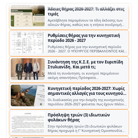
Ρυθμίσεις θήρας για την κυνηγετική
περίοδο 2026 - 2027
Ρυθμίσεις θήρας για την κυνηγετική περίοδο
2026 - 2027. Ο ΥΠΟΥΡΓΟΣ ΠΕΡΙΒΑΛΛΟΝΤΟΣ ΚΑΙ
ΕΝΕΡΓΕΙΑΣ Α. ΔΙΑΡΚΕΙΑ ΚΥΝΗΓΕΤΙΚΗΣ …
Συνάντηση της Κ.Σ.Ε. με τον Ευριπίδη
Στυλιανίδη. Και μετά τι;
Μετά τη συνάντηση, οι κυνηγοί περιμένουν
ακόμη απαντήσεις Πρόσφατα
πραγματοποιήθηκε συνάντηση της Κυνηγετικής
Συνομοσπο…
Κυνηγετική περίοδος 2026-2027: Χωρίς
σημαντικές αλλαγές για τους κυνηγούς
– Νέα κατανομή στα τέλη των αδειών
Οι διαδικασίες για την έναρξη της κυνηγετικής
θήρας
περιόδου 2026-2027 φαίνεται πως έχουν πλέον
ολοκληρωθεί σε επίπεδο υπουργ…
Πρόσληψη τριών (3) ιδιωτικών
φυλάκων θήρας
Στην πρόσληψη τριών (3) ιδιωτικών φυλάκων
θήρας προχωρά η Γ' Κυνηγετική Ομοσπονδία
Πελοποννήσου (Γ' Κ.Ο.Π.) , με στόχο …
Garmin A 200 Plus: Το παλιό Alpha 200
επιστρέφει ανανεωμένο
Η Garmin βλέποντας την επέλαση των κινεζικών
GPS, αναγκάστηκε να αναβαθμίσει και να
επανακυκλοφορήσει το παλιό A200 Η G…