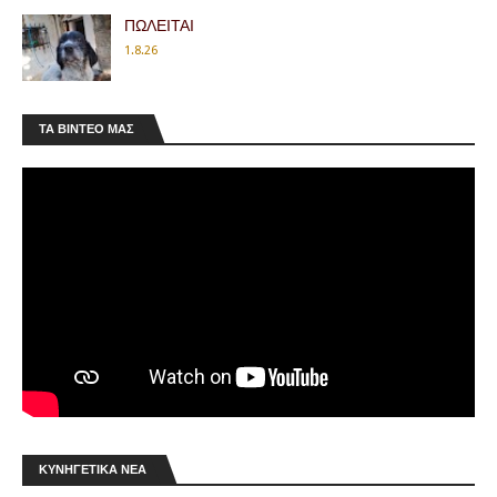
ΠΩΛΕΙΤΑΙ
1.8.26
ΤΑ ΒΊΝΤΕΟ ΜΑΣ
Κ.Σ.Ε.: Μήνυμα Αραμπατζή για τη νέα
κυνηγετική περίοδο
Ενόψει της έναρξης της κυνηγετικής περιόδου
2026-2027, ο Πρόεδρος της Κυνηγετικής
Συνομοσπονδίας Ελλάδος (ΚΣΕ), …
Άδειες θήρας 2026-2027: Τι αλλάζει στις
τιμές
Αμετάβλητα παραμένουν τα τέλη έκδοσης των
ΚΥΝΗΓΕΤΙΚΆ ΝΈΑ
αδειών θήρας, καθώς και η ετήσια συνδρομή
των κυνηγών στους αναγνωρισμένους Κ…