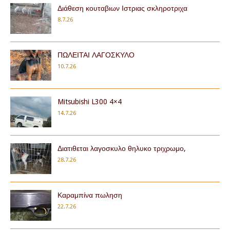
Διάθεση κουταβιων Ιστριας σκληροτριχα
8.7.26
ΠΩΛΕΙΤΑΙ ΛΑΓΟΣΚΥΛΟ
10.7.26
Mitsubishi L300 4×4
14.7.26
Διατιθεται λαγοσκυλο θηλυκο τριχρωμο,
28.7.26
Καραμπίνα πωληση
22.7.26