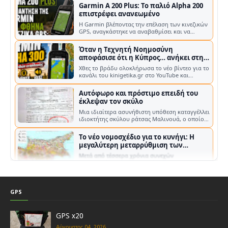
Όταν η Τεχνητή Νοημοσύνη
αποφάσισε ότι η Κύπρος… ανήκει στην
Τουρκία!
Χθες το βράδυ ολοκλήρωσα το νέο βίντεο για το
κανάλι του kinigetika.gr στο YouTube και
έφτιαξα τη μικρογραφία του, δηλα…
Αυτόφωρο και πρόστιμο επειδή του
έκλεψαν τον σκύλο
Μια ιδιαίτερα ασυνήθιστη υπόθεση καταγγέλλει
ιδιοκτήτης σκύλου ράτσας Μαλινουά, ο οποίος
βρέθηκε αντιμέτωπος με τη διαδ…
Το νέο νομοσχέδιο για το κυνήγι: Η
μεγαλύτερη μεταρρύθμιση των
τελευταίων ετών στην Κύπρο
Μετά από τέσσερα χρόνια συνεχών
διαβουλεύσεων, επεξεργασίας και
αλλεπάλληλων τροποποιήσεων, το νέο
τροποποιητικό νομοσχ…
Κυνηγοί Ηλείας και Μεσσηνίας ζητούν
άρση απαγόρευσης κυνηγιού στον
Κυπαρισσιακό κόλπο
Με κοινή τους παρέμβαση, οι Κυνηγετικοί
Σύλλογοι Ηλείας και Μεσσηνίας ζητούν από το
Υπουργείο Περιβάλλοντος και Ενέργει…
Στιγμές από κυνήγια αγριογούρουνων:
Περιπέτειες στην Ελληνική Ύπαιθρο
GPS
Ζήστε τη μαγεία της ελληνικής υπαίθρου μέσα
από μοναδικές στιγμές κυνηγετικών
εξορμήσεων. Η Ελλάδα, με την πλούσι…
GPS x20
Ο Κυνηγός ως «Εχθρός»: Η απάτη της
Αύγουστος 04, 2026